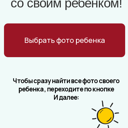
Выбирайте лицо
своего ребенка